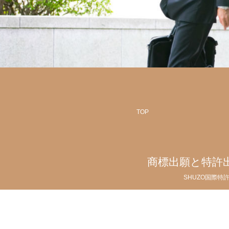
TOP
商標出願と特許
SHUZO国際特
Copyright