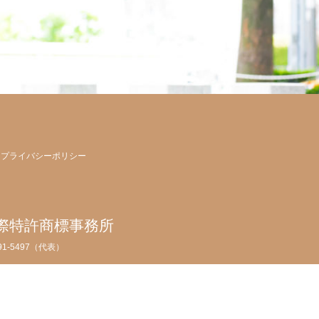
プライバシーポリシー
際特許商標事務所
091-5497（代表）
PA
許商標事務所