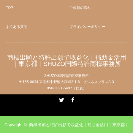
TOP
ご依頼の流れ
よくある質問
プライバシーポリシー
商標出願と特許出願で収益化｜補助金活用
｜東京都｜SHUZO国際特許商標事務所
SHUZO国際特許商標事務所
〒165-0034 東京都中野区大和町3-1-6 ビジネスプラスA-3
050-3091-5497（代表）
Twitter
Facebook
Copyright ©
商標出願と特許出願で収益化｜補助金活用｜東京都｜