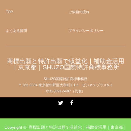
TOP
ご依頼の流れ
よくある質問
プライバシーポリシー
商標出願と特許出願で収益化｜補助金活用
｜東京都｜SHUZO国際特許商標事務所
SHUZO国際特許商標事務所
〒165-0034 東京都中野区大和町3-1-6 ビジネスプラスA-3
050-3091-5497（代表）
Twitter
Facebook
Copyright ©
商標出願と特許出願で収益化｜補助金活用｜東京都｜