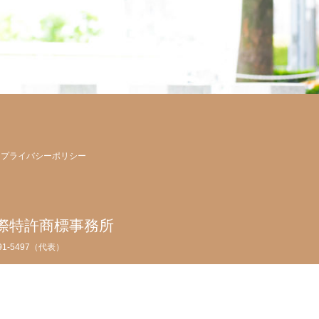
プライバシーポリシー
際特許商標事務所
091-5497（代表）
PA
許商標事務所