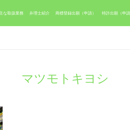
主な取扱業務
弁理士紹介
商標登録出願（申請）
特許出願（申
マツモトキヨシ