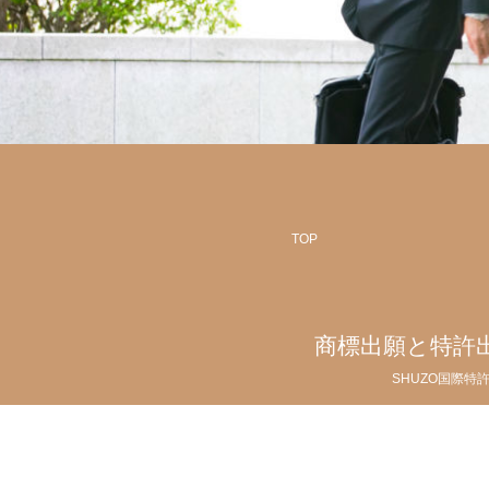
TOP
商標出願と特許
SHUZO国際特
Copyright