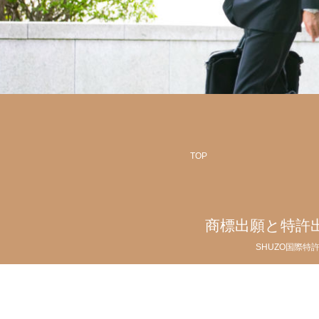
TOP
商標出願と特許
SHUZO国際特
Copyright