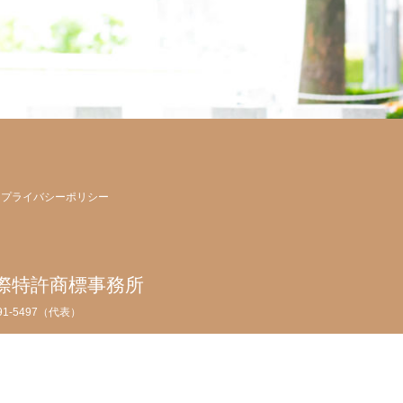
プライバシーポリシー
際特許商標事務所
091-5497（代表）
PA
許商標事務所