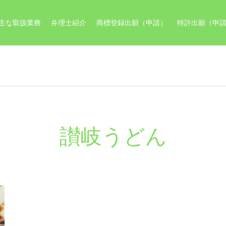
主な取扱業務
弁理士紹介
商標登録出願（申請）
特許出願（申
讃岐うどん