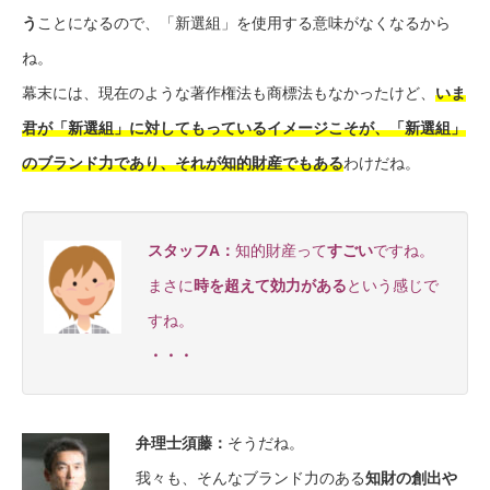
う
ことになるので、「新選組」を使用する意味がなくなるから
ね。
幕末には、現在のような著作権法も商標法もなかったけど、
いま
君が「新選組」に対してもっているイメージこそが、「新選組」
のブランド力であり、それが知的財産でもある
わけだね。
スタッフA：
知的財産って
すごい
ですね。
まさに
時を超えて効力がある
という感じで
すね。
・・・
弁理士須藤：
そうだね。
我々も、そんなブランド力のある
知財の創出や