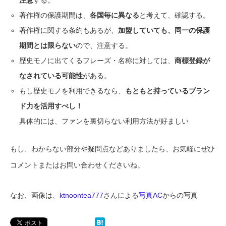
注意
する。
著作権の保護期間は、
各国毎に異なる
と考えて、確認する。
著作権に関する条約もあるが、
加盟していても、同一の保護
期間とは限らない
ので、注意する。
歴史モノに出てくるフレーズ・名称に対しては、
商標登録が
なされている可能性
がある。
もし歴史モノを利用できるなら、
もともと持っているブラン
ド力を活用すべし！
具体的には、ファンを裏切らない利用方法が好ましい
もし、わからない部分や疑問点などありましたら、お気軽にぜひ
コメントまたはお問い合わせくださいね。
なお、画像は、
ktnoontea777
さんによる
写真AC
からの写真