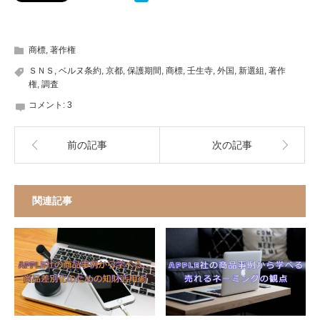
商標
,
著作権
ＳＮＳ
,
ベルヌ条約
,
京都
,
保護期間
,
商標
,
壬生寺
,
外国
,
新選組
,
著作
権
,
調査
コメント:
3
前の記事
次の記事
関連記事