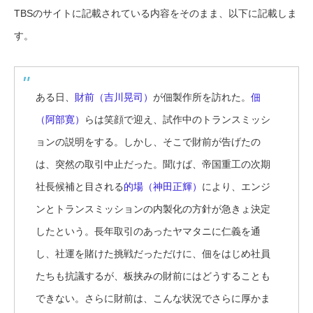
TBSのサイトに記載されている内容をそのまま、以下に記載しま
す。
ある日、
財前（吉川晃司）
が佃製作所を訪れた。
佃
（阿部寛）
らは笑顔で迎え、試作中のトランスミッシ
ョンの説明をする。しかし、そこで財前が告げたの
は、突然の取引中止だった。聞けば、帝国重工の次期
社長候補と目される
的場（神田正輝）
により、エンジ
ンとトランスミッションの内製化の方針が急きょ決定
したという。長年取引のあったヤマタニに仁義を通
し、社運を賭けた挑戦だっただけに、佃をはじめ社員
たちも抗議するが、板挟みの財前にはどうすることも
できない。さらに財前は、こんな状況でさらに厚かま