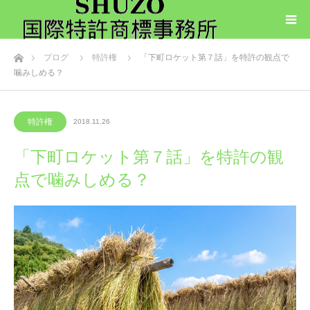
ホーム
ブログ
特許権
「下町ロケット第７話」を特許の観点で
噛みしめる？
特許権
2018.11.26
「下町ロケット第７話」を特許の観
点で噛みしめる？