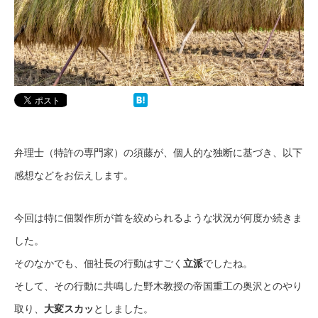
弁理士（特許の専門家）の須藤が、個人的な独断に基づき、以下
感想などをお伝えします。
今回は特に佃製作所が首を絞められるような状況が何度か続きま
した。
そのなかでも、佃社長の行動はすごく
立派
でしたね。
そして、その行動に共鳴した野木教授の帝国重工の奥沢とのやり
取り、
大変スカッ
としました。