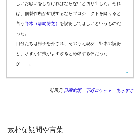
しいお願いをしなければならないと切り出した。それ
は、佃製作所が離脱するならプロジェクトを降りると
言う
野木（森崎博之）
を説得してほしいというものだ
った。
自分たちは梯子を外され、そのうえ親友・野木の説得
と、さすがに虫がよすぎると激昂する佃だった
が……。
引用元:
日曜劇場 下町ロケット あらすじ
素朴な疑問や言葉