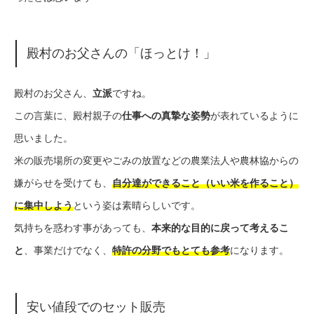
殿村のお父さんの「ほっとけ！」
殿村のお父さん、
立派
ですね。
この言葉に、殿村親子の
仕事への真摯な姿勢
が表れているように
思いました。
米の販売場所の変更やごみの放置などの農業法人や農林協からの
嫌がらせを受けても、
自分達ができること（いい米を作ること）
に集中しよう
という姿は素晴らしいです。
気持ちを惑わす事があっても、
本来的な目的に戻って考えるこ
と
、事業だけでなく、
特許の分野でもとても参考
になります。
安い値段でのセット販売