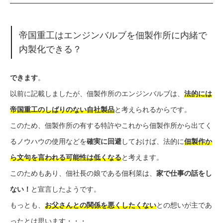
帝国重工はエンジンバルブを佃製作所に内緒で
内製化できる？
できます
。
以前に記載しましたが、佃製作所のエンジンバルブは、
法的には
帝国重工のしばりのない自社製品
と考えられるからです。
このため、佃製作所の有する特許やこれから佃製作所から出てく
るノウハウの使用などを
確実に回避
しておけば、法的に
佃製作か
ら文句を言われる可能性は低くなる
と考えます。
このためもあり、佃社長の娘である佃利菜は、
家で仕事の話をし
ない！
と宣言したようです。
もっとも、
お父さんとの関係を悪くしたくない
との想いが主であ
ったとは思います・・・