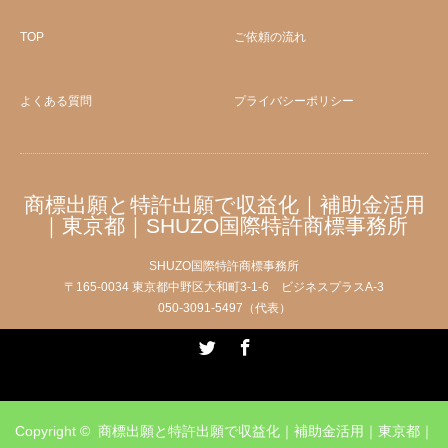
TOP
ご依頼の流れ
よくある質問
プライバシーポリシー
商標出願と特許出願で収益化｜補助金活用
｜東京都｜SHUZO国際特許商標事務所
SHUZO国際特許商標事務所
〒165-0034 東京都中野区大和町3-1-6 ビジネスプラスA-3
050-3091-5497（代表）
Twitter
Facebook
Copyright ©
商標出願と特許出願で収益化｜補助金活用｜東京都｜