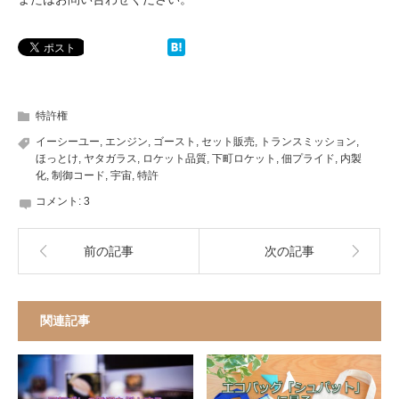
特許権
イーシーユー
,
エンジン
,
ゴースト
,
セット販売
,
トランスミッション
,
ほっとけ
,
ヤタガラス
,
ロケット品質
,
下町ロケット
,
佃プライド
,
内製
化
,
制御コード
,
宇宙
,
特許
コメント:
3
前の記事
次の記事
関連記事