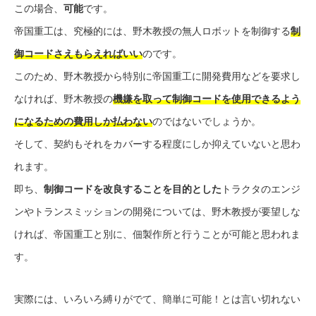
この場合、
可能
です。
帝国重工は、究極的には、野木教授の無人ロボットを制御する
制
御コードさえもらえればいい
のです。
このため、野木教授から特別に帝国重工に開発費用などを要求し
なければ、野木教授の
機嫌を取って
制御コードを使用できるよう
になるための費用しか払わない
のではないでしょうか。
そして、契約もそれをカバーする程度にしか抑えていないと思わ
れます。
即ち、
制御コードを改良することを目的とした
トラクタのエンジ
ンやトランスミッションの開発については、野木教授が要望しな
ければ、帝国重工と別に、佃製作所と行うことが可能と思われま
す。
実際には、いろいろ縛りがでて、簡単に可能！とは言い切れない