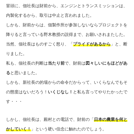
冒頭に、佃社長は財前から、エンジンとトランスミッションは、
内製化するから、取引は中止と言われました。
しかも、財前からは、佃製作所が参加しないならプロジェクトを
降りると言っている野木教授の説得まで、お願いされまたした。
当然、佃社長はものすごく怒り、「
プライドがあるから
」と、断
りました。
私も、佃社長の判断は
当たり前
で、財前は
図々しいにもほどがあ
る
と思いました。
しかも、新社長の的場からの命令だからって、いくらなんでもそ
の態度はないだろう！
いくじなし！
と私も言ってやりたかったで
す・・・
しかし、佃社長は、殿村との電話で、財前の「
日本の農業を何と
かしていく！
」という硬い信念に触れたのでしょう。