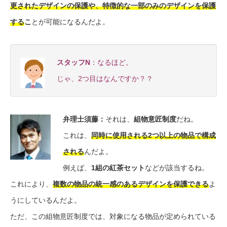
更されたデザインの保護や、特徴的な一部のみのデザインを保護
する
こ
とが可能になるんだよ。
スタッフN
：なるほど。
じゃ、2つ目はなんですか？？
弁理士須藤
：
それは、
組物意匠制度
だね。
これは、
同時に使用される2つ以上の物品で構成
される
んだよ。
例えば、
1組の紅茶セット
などが該当するね。
これにより、
複数の物品の統一感のあるデザインを保護できる
よ
うにしているんだよ。
ただ、この組物意匠制度では、対象になる物品が定められている