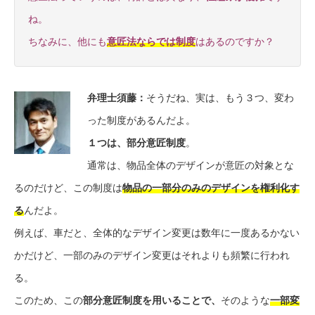
ね。
ちなみに、他にも
意匠法ならでは制度
はあるのですか？
弁理士須藤
：
そうだね、実は、もう３つ、変わ
った制度があるんだよ。
１つは、
部分意匠制度
。
通常は、物品全体のデザインが意匠の対象とな
るのだけど、この制度は
物品の一部分のみのデザインを権利化す
る
んだよ。
例えば、車だと、全体的なデザイン変更は数年に一度あるかない
かだけど、一部のみのデザイン変更はそれよりも頻繁に行われ
る。
このため、この
部分意匠制度を用いることで、
そのような
一部変