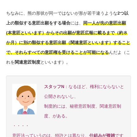
ちなみに、熊の形状が同一ではないが形が若干違うような
2つ以
上の類似する意匠出願をする場合
には、
同一人が先の意匠出願
(本意匠といいます）
からその出願が意匠広報に載るまで（約８
か月）に別の類似する意匠出願（関連意匠といいます）すること
で、それらすべての意匠権を受けることが可能になる
んだよ（こ
れを
関連意匠制度
といいます）。
スタッフN
：なるほど、権利にならないと
公開されないし、
制度的には、秘密意匠制度、関連意匠制
度、がある。
・・・・
意匠法っていうのは、特許とは異なり、
仕組みが複雑
です