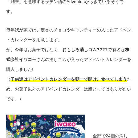
「到来」を意味するラテン語のAdventusからきているそうで
す。
毎年我が家では、定番のチョコやキャンディーの入ったアドベン
トカレンダーを用意します。
が、今年はお菓子ではなく、
おもしろ消しゴム????
で有名な
株
式会社イワコー
さんの消しゴムが入ったアドベントカレンダーを
購入しました!
（
子供達はアドベントカレンダーを朝一で開け、
食べてしまう
た
め、お菓子以外のアドベンドカレンダーは親としてはありがたい
です。）
全部で24個の消し