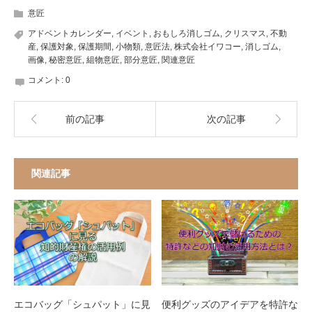
意匠
アドベントカレンダー
,
イベント
,
おもしろ消しゴム
,
クリスマス
,
不動
産
,
保護対象
,
保護期間
,
小物類
,
意匠法
,
株式会社イワコー
,
消しゴム
,
画像
,
秘密意匠
,
組物意匠
,
部分意匠
,
関連意匠
コメント:
0
前の記事
次の記事
関連記事
エコバッグ「シュパット」に見
便利グッズのアイデアを特許な